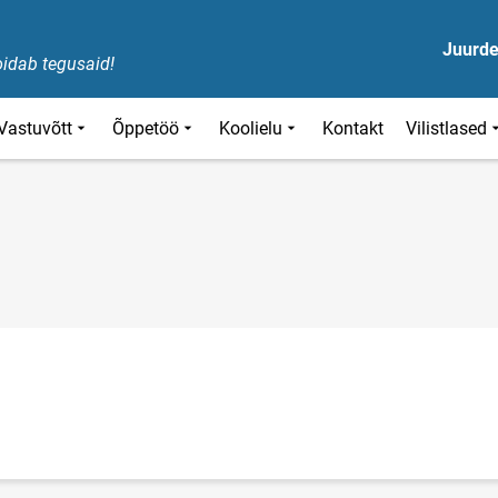
Juurd
oidab tegusaid!
Vastuvõtt
Õppetöö
Koolielu
Kontakt
Vilistlased