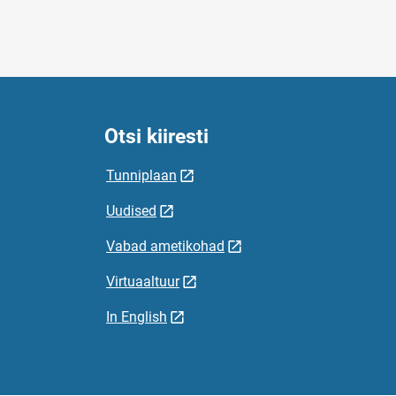
Otsi kiiresti
Tunniplaan
Uudised
Vabad ametikohad
Virtuaaltuur
In English