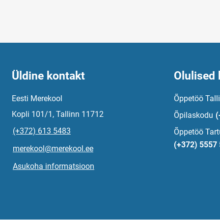
Üldine kontakt
Olulised 
Eesti Merekool
Õppetöö Tall
Kopli 101/1, Tallinn 11712
Õpilaskodu
(
(+372) 613 5483
Õppetöö Tart
(+372) 5557
merekool@merekool.ee
Asukoha informatsioon