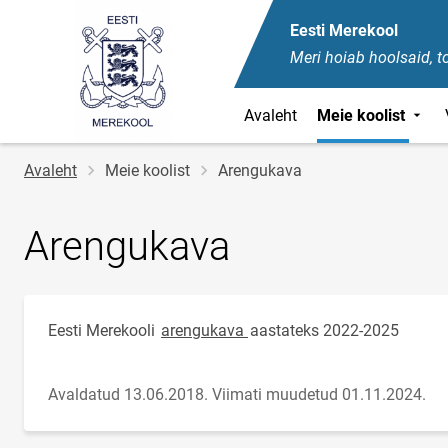
Eesti Merekool
Meri hoiab hoolsaid, t
Avaleht
Meie koolist
Jälglink
Avaleht
Meie koolist
Arengukava
Arengukava
Eesti Merekooli
arengukava
aastateks 2022-2025
Avaldatud 13.06.2018.
Viimati muudetud 01.11.2024.