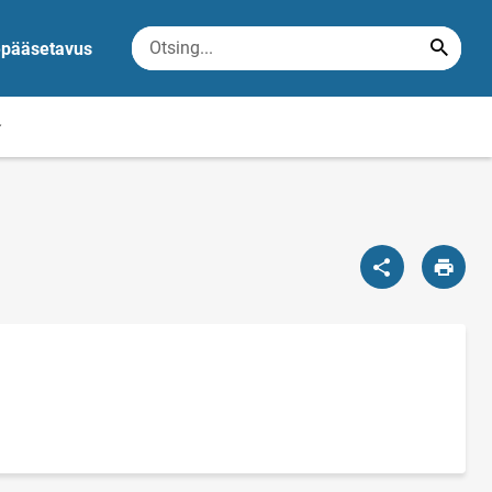
epääsetavus